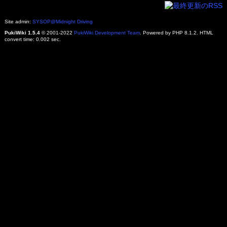
Site admin:
SYSOP@Midnight Driving
PukiWiki 1.5.4
© 2001-2022
PukiWiki Development Team
. Powered by PHP 8.1.2. HTML
convert time: 0.002 sec.