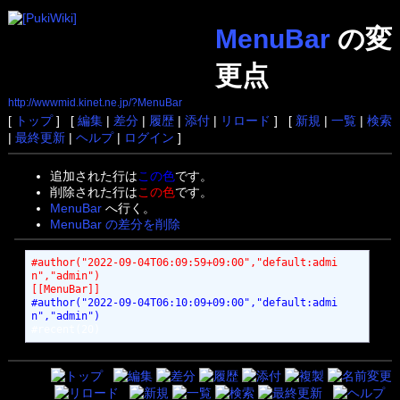
MenuBar
の変
更点
http://wwwmid.kinet.ne.jp/?MenuBar
[
トップ
] [
編集
|
差分
|
履歴
|
添付
|
リロード
] [
新規
|
一覧
|
検索
|
最終更新
|
ヘルプ
|
ログイン
]
追加された行は
この色
です。
削除された行は
この色
です。
MenuBar
へ行く。
MenuBar の差分を削除
#author("2022-09-04T06:09:59+09:00","default:admi
n","admin")
[[MenuBar]]
#author("2022-09-04T06:10:09+09:00","default:admi
n","admin")